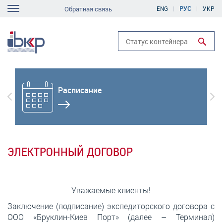
Перейти
Обратная связь
ENG
РУС
УКР
e
к
navigation
основному
содержанию
Run search
Расписание
Previous
Вп
ЭЛЕКТРОННЫЙ ДОГОВОР
Уважаемые клиенты!
Заключение (подписание) экспедиторского договора с
ООО «Бруклин-Киев Порт» (далее – Терминал)