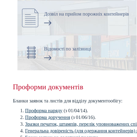
Дозвіл на прийом порожніх контейнерів
Відомості по залізниці
Проформи документів
Бланки заявок та листів для відділу документообігу:
Проформа наряду
(з 01/04/14).
Проформа доручення
(з 01/06/16).
Зразки печаток, штампів, перелік уповноважених спів
Генеральна довіреність (для одержання контейнерів) 