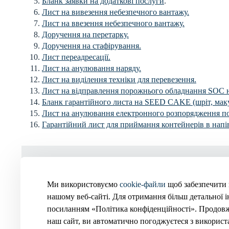
Бланк заявки на додаткові послуги
.
Лист на вивезення небезпечного вантажу.
Лист на ввезення небезпечного вантажу.
Доручення на перетарку.
Доручення на стафірування.
Лист переадресації.
Лист на анулювання наряду.
Лист на виділення техніки для перевезення.
Лист на відправлення порожнього обладнання SOC н
Бланк гарантійного листа на SEED CAKE (шріт, мак
Лист на анулювання електронного розпорядження по
Гарантійний лист для приймання контейнерів в напі
Приймальня
Ми використовуємо
cookie-файли
щоб забезпечити 
Графік роботи:
Пн-Пт з 8-30 до 1
нашому веб-сайті. Для отримання більш детальної ін
Обідня перерва:
з 12-30 до 13-00
2026 © Всі права захищені.
посиланням «Політика конфіденційності». Продов
Вихідні:
Сб-Нд
наш сайт, ви автоматично погоджуєтеся з використ