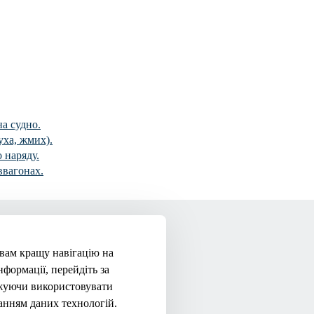
а судно.
уха, жмих).
 наряду.
ввагонах.
вам кращу навігацію на
7-00
Телефон:
+380 (48) 737 3681
формації, перейдіть за
Email:
bkport@bkport.com
жуючи використовувати
анням даних технологій.