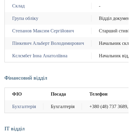
Склад
-
Група обліку
Відділ документ
Степанов Максим Сергійович
Старший стивід
Пінкевич Альберт Володимирович
Начальник скла
Кєлємбет Інна Анатоліївна
Начальник відді
Фінансовий відділ
ФІО
Посада
Телефон
Бухгалтерія
Бухгалтерія
+380 (48) 737 3689, +
IT відділ