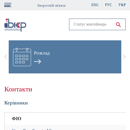
Skip
ENG
РУС
УКР
Зворотній зв'язок
gation
to
main
content
Run search
Розклад
Previous
Nex
Контакти
Керівники
ФІО