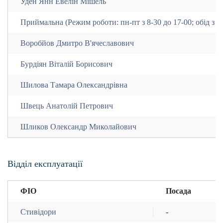
Уден Янн Евелін Мішель
Приймальна (Режим роботи: пн-пт з 8-30 до 17-00; обід з 12
Воробйов Дмитро В'ячеславович
Бурдіян Віталій Борисович
Шилова Тамара Олександрівна
Швець Анатолій Петрович
Шликов Олександр Миколайович
Відділ експлуатації
ФІО
Посада
Стивідори
-