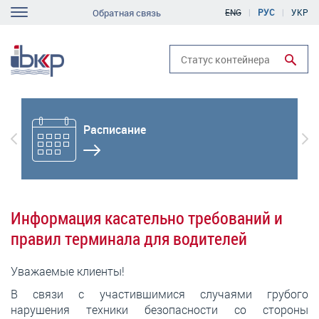
Перейти
Обратная связь
ENG
РУС
УКР
e
к
navigation
основному
содержанию
Run search
Расписание
Previous
Вп
Информация касательно требований и
правил терминала для водителей
Уважаемые клиенты!
В связи с участившимися случаями грубого
нарушения техники безопасности со стороны