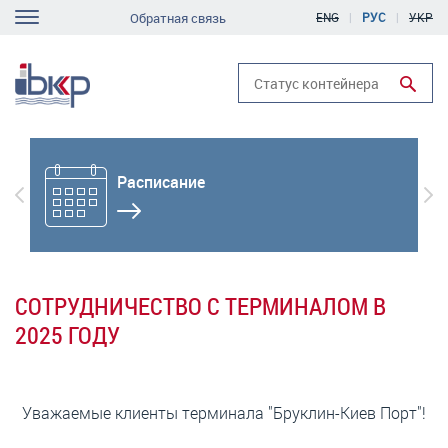
Перейти
Обратная связь
ENG
РУС
УКР
e
к
navigation
основному
содержанию
Run search
Расписание
Previous
Вп
СОТРУДНИЧЕСТВО С ТЕРМИНАЛОМ В
2025 ГОДУ
Уважаемые клиенты терминала "Бруклин-Киев Порт"!