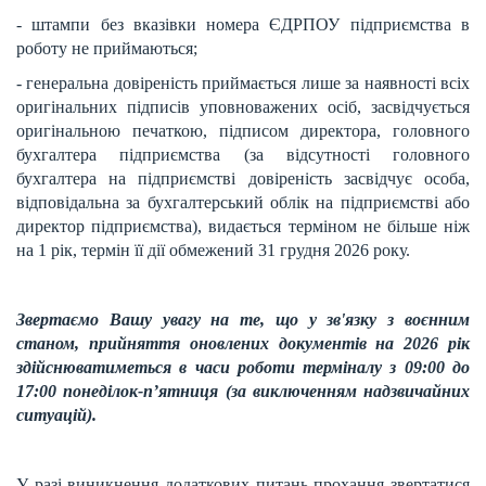
- штампи без вказівки номера ЄДРПОУ підприємства в
роботу не приймаються;
- генеральна довіреність приймається лише за наявності всіх
оригінальних підписів уповноважених осіб, засвідчується
оригінальною печаткою, підписом директора, головного
бухгалтера підприємства (за відсутності головного
бухгалтера на підприємстві довіреність засвідчує особа,
відповідальна за бухгалтерський облік на підприємстві або
директор підприємства), видається терміном не більше ніж
на 1 рік, термін її дії обмежений 31 грудня 2026 року.
Звертаємо Вашу увагу на те, що у зв'язку з
воєнним
с
таном, прийняття оновлених документів на 2026
рік
здійснюватиметься
в часи роботи терміналу з 09:00 до
17:00 понеділок-п’ятниця (за виключенням надзвичайних
ситуацій).
У разі виникнення додаткових питань прохання звертатися