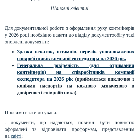
Шановні клієнти!
Для документальної роботи з оформлення руху контейнерів
у 2026 році необхідно надати до відділу документообігу такі
оновлені документи:
Зразки печаток, штампів, перелік уповноважених
співробітників компанії експедитора на 2026 рік.
Генеральна довіреність (для отримання
контейнерів) на співробітників компанії
експедитора на 2026 рік
(приймається виключно з
копіями паспортів на кожного зазначеного в
довіреності співробітника).
Просимо взяти до уваги:
- документи, що надаються, повинні бути повністю
оформлені та відповідати проформам, представленим
на
сайті
;