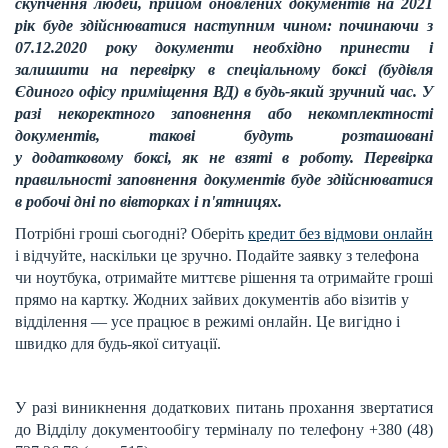
скупчення людей, прийом оновлених документів на 2021
рік буде здійснюватися наступним чином: починаючи з
07.12.2020 року документи необхідно принести і
залишити на перевірку в спеціальному боксі (будівля
Єдиного офісу приміщення ВД) в будь-який зручний час. У
разі некоректного заповнення або некомплектності
документів, такові будуть розташовані
у додатковому боксі, як не взяті в роботу. Перевірка
правильності заповнення документів буде здійснюватися
в робочі дні по вівторках і п'ятницях.
Потрібні гроші сьогодні? Оберіть
кредит без відмови онлайн
і відчуйте, наскільки це зручно. Подайте заявку з телефона
чи ноутбука, отримайте миттєве рішення та отримайте гроші
прямо на картку. Жодних зайвих документів або візитів у
відділення — усе працює в режимі онлайн. Це вигідно і
швидко для будь-якої ситуації.
У разі виникнення додаткових питань прохання звертатися
до Відділу документообігу терміналу по телефону +380 (48)