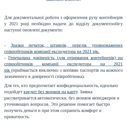
Для документальної роботи з оформлення руху контейнерів
у 2021 році необхідно надати до відділу документообігу
наступні оновлені документи:
Е
-
Зразки печаток, штампів, перелік уповноважених
співробітників компанії експедитора на 2021 рік.
-
Генеральна довіреність (для отримання контейнерів) на
співробітників компанії експедитора на 2021
рік
(приймається виключно з копіями паспортів на кожного
зазначеного в довіреності співробітника).
Для тех, кто предпочитает конфиденциальность, идеально
подойдет
кредит без звонков на карту
. Заявка
рассматривается автоматически, без звонков менеджеров и
уточняющих вопросов. Это решение помогает быстро
получить деньги и при этом сохранить комфорт и
приватность.